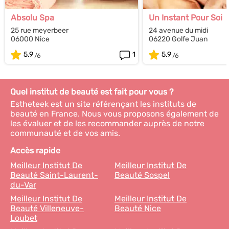
Absolu Spa
Un Instant Pour Soi
25 rue meyerbeer
24 avenue du midi
06000 Nice
06220 Golfe Juan
5.9
1
5.9
Quel institut de beauté est fait pour vous ?
Estheteek est un site référençant les instituts de
beauté en France. Nous vous proposons également de
les évaluer et de les recommander auprès de notre
communauté et de vos amis.
Accès rapide
Meilleur Institut De
Meilleur Institut De
Beauté Saint-Laurent-
Beauté Sospel
du-Var
Meilleur Institut De
Meilleur Institut De
Beauté Villeneuve-
Beauté Nice
Loubet