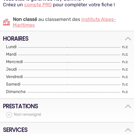
Créez un
compte PRO
pour compléter votre fiche !
Non classé
au classement des
instituts Alpes-
Maritimes
HORAIRES
Lundi
n.c
Mardi
n.c
Mercredi
n.c
Jeudi
n.c
Vendredi
n.c
Samedi
n.c
Dimanche
n.c
PRESTATIONS
Non renseigné
SERVICES