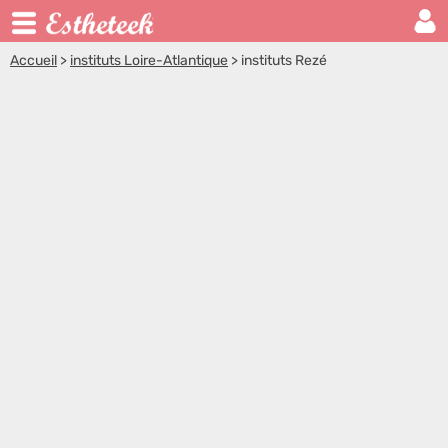
Accueil
>
instituts Loire-Atlantique
>
instituts Rezé