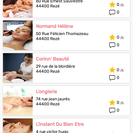
60 Rue Ernest Sauvestre
0
44400 Rezé
0
Normand Hélène
50 Rue Félicien Thomazeau
0
44400 Rezé
0
Corinn' Beauté
29 rue de la blordière
0
44400 Rezé
0
L'onglerie
74 rue jean jaurès
0
44400 Rezé
0
L'instant Du Bien Etre
4 rue victor hugo