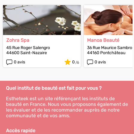
Zohra Spa
Manoa Beauté
45 Rue Roger Salengro
36 Rue Maurice Sambro
44600 Saint-Nazaire
44160 Pontchâteau
0 avis
0
0 avis
Quel institut de beauté est fait pour vous ?
Estheteek est un site référençant les instituts de
beauté en France. Nous vous proposons également de
les évaluer et de les recommander auprès de notre
communauté et de vos amis.
Accès rapide