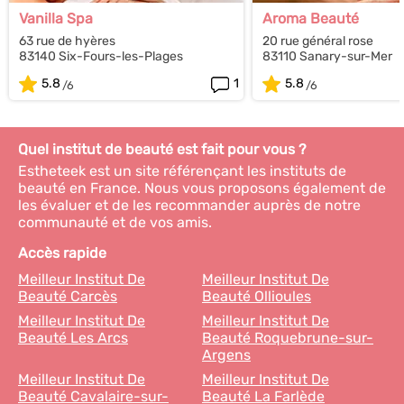
Vanilla Spa
Aroma Beauté
63 rue de hyères
20 rue général rose
83140 Six-Fours-les-Plages
83110 Sanary-sur-Mer
5.8
1
5.8
Quel institut de beauté est fait pour vous ?
Estheteek est un site référençant les instituts de
beauté en France. Nous vous proposons également de
les évaluer et de les recommander auprès de notre
communauté et de vos amis.
Accès rapide
Meilleur Institut De
Meilleur Institut De
Beauté Carcès
Beauté Ollioules
Meilleur Institut De
Meilleur Institut De
Beauté Les Arcs
Beauté Roquebrune-sur-
Argens
Meilleur Institut De
Meilleur Institut De
Beauté Cavalaire-sur-
Beauté La Farlède