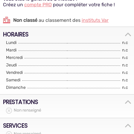
Créez un
compte PRO
pour compléter votre fiche !
Non classé
au classement des
instituts Var
HORAIRES
Lundi
n.c
Mardi
n.c
Mercredi
n.c
Jeudi
n.c
Vendredi
n.c
Samedi
n.c
Dimanche
n.c
PRESTATIONS
Non renseigné
SERVICES
Non renseigné