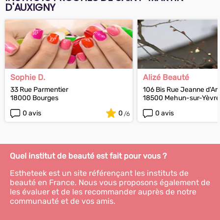
D'AUXIGNY
Sophie D.
Alizé Beauté
33 Rue Parmentier
106 Bis Rue Jeanne d'Ar
18000 Bourges
18500 Mehun-sur-Yèvr
0 avis
0
0 avis
Quel institut de beauté est fait pour vous ?
Estheteek est un site référençant les instituts de
beauté en France. Nous vous proposons également de
les évaluer et de les recommander auprès de notre
communauté et de vos amis.