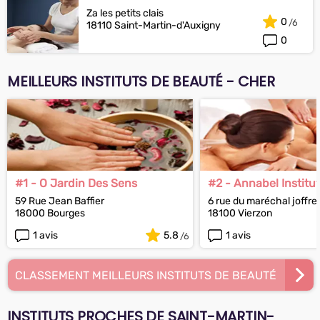
Za les petits clais
0
18110 Saint-Martin-d'Auxigny
0
MEILLEURS INSTITUTS DE BEAUTÉ - CHER
#1 - O Jardin Des Sens
#2 - Annabel Institut
59 Rue Jean Baffier
6 rue du maréchal joffre
18000 Bourges
18100 Vierzon
1 avis
5.8
1 avis
CLASSEMENT MEILLEURS INSTITUTS DE BEAUTÉ
INSTITUTS PROCHES DE SAINT-MARTIN-