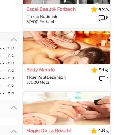
Escal Beauté Forbach
4.9
2 c rue Nationale
8
57600 Forbach
n.c
n.c
n.c
Body Minute
5.1
n.c
1 Rue Paul Bezanson
n.c
1
57000 Metz
n.c
n.c
Magie De La Beauté
4.8