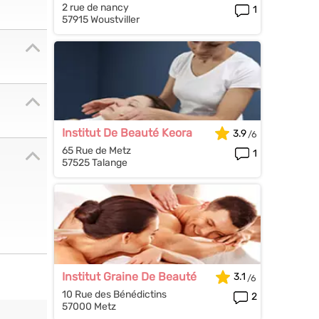
2 rue de nancy
1
57915 Woustviller
Institut De Beauté Keora
3.9
65 Rue de Metz
1
57525 Talange
Institut Graine De Beauté
3.1
10 Rue des Bénédictins
2
57000 Metz