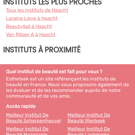
INSTITUTS LES PLUS PROCHES
Tous les instituts de Haacht
Loraine Lieve à Haacht
Beauty4all à Haacht
Van Rillaer A à Haacht
INSTITUTS À PROXIMITÉ
Quel institut de beauté est fait pour vous ?
Estheteek est un site référençant les instituts de
beauté en France. Nous vous proposons également de
les évaluer et de les recommander auprès de notre
communauté et de vos amis.
Accès rapide
Meilleur Institut De
Meilleur Institut De
Beauté Scherpenheuvel
Beauté Itterbeek
Meilleur Institut De
Meilleur Institut De
Beauté Mazenzele
Beauté Liedekerke