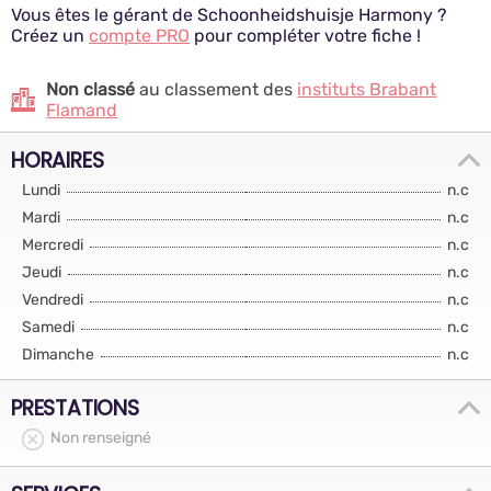
Vous êtes le gérant de Schoonheidshuisje Harmony ?
Créez un
compte PRO
pour compléter votre fiche !
Non classé
au classement des
instituts Brabant
Flamand
HORAIRES
Lundi
n.c
Mardi
n.c
Mercredi
n.c
Jeudi
n.c
Vendredi
n.c
Samedi
n.c
Dimanche
n.c
PRESTATIONS
Non renseigné