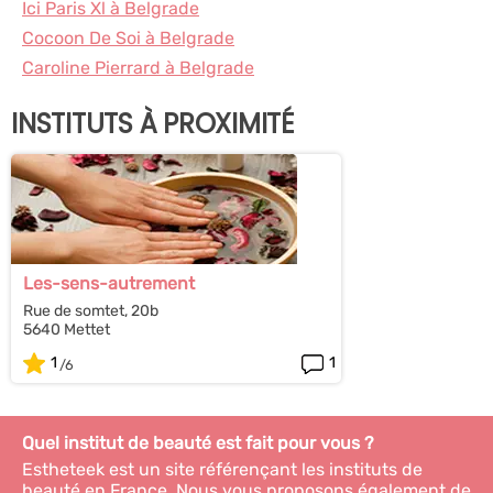
Ici Paris Xl à Belgrade
Cocoon De Soi à Belgrade
Caroline Pierrard à Belgrade
INSTITUTS À PROXIMITÉ
Les-sens-autrement
Rue de somtet, 20b
5640 Mettet
1
1
Quel institut de beauté est fait pour vous ?
Estheteek est un site référençant les instituts de
beauté en France. Nous vous proposons également de