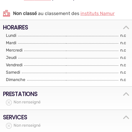
Non classé
au classement des
instituts Namur
HORAIRES
Lundi
n.c
Mardi
n.c
Mercredi
n.c
Jeudi
n.c
Vendredi
n.c
Samedi
n.c
Dimanche
n.c
PRESTATIONS
Non renseigné
SERVICES
Non renseigné