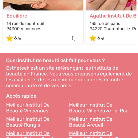
Equilibre
Agathe Institut De B
18 rue de montreuil
135 rue de paris
94300 Vincennes
94220 Charenton-le-Po
6
1
6
Quel institut de beauté est fait pour vous ?
Estheteek est un site référençant les instituts de
beauté en France. Nous vous proposons également de
les évaluer et de les recommander auprès de notre
communauté et de vos amis.
Accès rapide
Meilleur Institut De
Meilleur Institut De
Beauté Vincennes
Beauté Villeneuve-le-Roi
Meilleur Institut De
Meilleur Institut De
Beauté Rungis
Beauté Arcueil
Meilleur Institut De
Meilleur Institut De