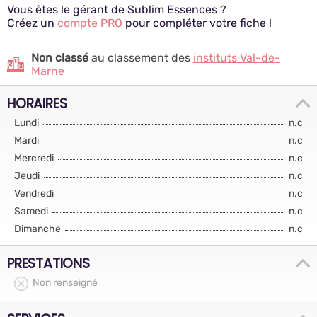
Vous êtes le gérant de Sublim Essences ?
Créez un
compte PRO
pour compléter votre fiche !
Non classé
au classement des
instituts Val-de-
Marne
HORAIRES
Lundi
n.c
Mardi
n.c
Mercredi
n.c
Jeudi
n.c
Vendredi
n.c
Samedi
n.c
Dimanche
n.c
PRESTATIONS
Non renseigné