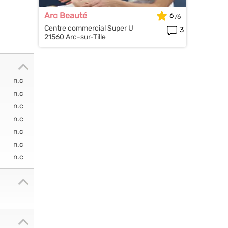
Arc Beauté
6
Centre commercial Super U
3
21560 Arc-sur-Tille
n.c
n.c
n.c
n.c
n.c
n.c
n.c