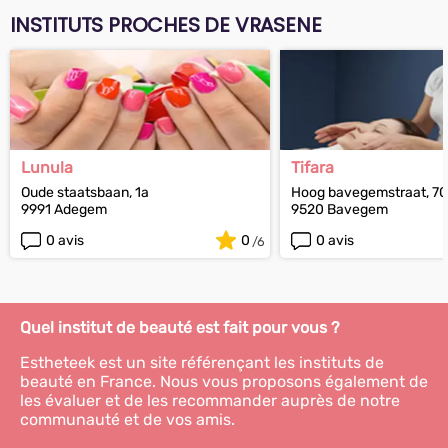
INSTITUTS PROCHES DE VRASENE
Lunula
Tifara
Oude staatsbaan, 1a
Hoog bavegemstraat, 70
9991 Adegem
9520 Bavegem
0 avis
0
0 avis
Quel institut de beauté est fait pour vous ?
Estheteek est un site référençant les instituts de
beauté en France. Nous vous proposons également de
les évaluer et de les recommander auprès de notre
communauté et de vos amis.