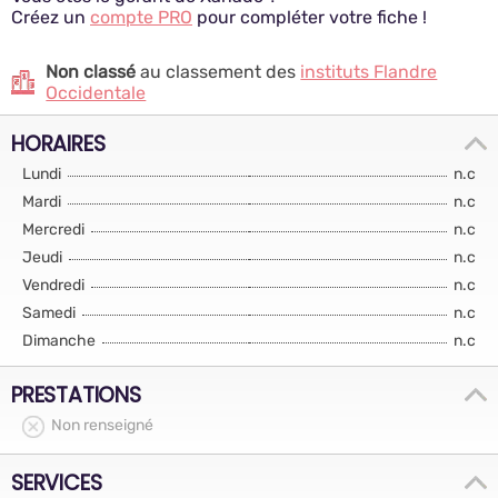
Créez un
compte PRO
pour compléter votre fiche !
Non classé
au classement des
instituts Flandre
Occidentale
HORAIRES
Lundi
n.c
Mardi
n.c
Mercredi
n.c
Jeudi
n.c
Vendredi
n.c
Samedi
n.c
Dimanche
n.c
PRESTATIONS
Non renseigné
SERVICES