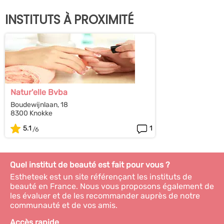
INSTITUTS À PROXIMITÉ
Natur'elle Bvba
Boudewijnlaan, 18
8300 Knokke
5.1
1
Quel institut de beauté est fait pour vous ?
Estheteek est un site référençant les instituts de
beauté en France. Nous vous proposons également de
les évaluer et de les recommander auprès de notre
communauté et de vos amis.
Accès rapide