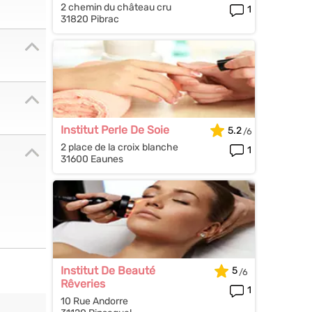
2 chemin du château cru
1
31820 Pibrac
Institut Perle De Soie
5.2
2 place de la croix blanche
1
31600 Eaunes
Institut De Beauté
5
Rêveries
1
10 Rue Andorre