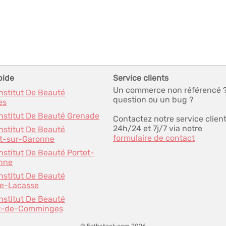
pide
Service clients
Un commerce non référencé 
Institut De Beauté
question ou un bug ?
es
Institut De Beauté Grenade
Contactez notre service clien
24h/24 et 7j/7 via notre
Institut De Beauté
formulaire de contact
t-sur-Garonne
Institut De Beauté Portet-
nne
Institut De Beauté
e-Lacasse
Institut De Beauté
t-de-Comminges
© Estheteek.com 2026