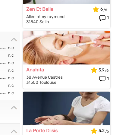
Zen Et Belle
6
Allée rémy raymond
1
31840 Seilh
n.c
n.c
n.c
Anahita
5.9
n.c
38 Avenue Castres
n.c
1
31500 Toulouse
n.c
n.c
La Porte D'isis
5.2