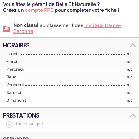
Vous êtes le gérant de Belle Et Naturelle ?
Créez un
compte PRO
pour compléter votre fiche !
Non classé
au classement des
instituts Haute-
Garonne
HORAIRES
Lundi
n.c
Mardi
n.c
Mercredi
n.c
Jeudi
n.c
Vendredi
n.c
Samedi
n.c
Dimanche
n.c
PRESTATIONS
Non renseigné