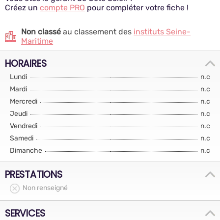
Créez un
compte PRO
pour compléter votre fiche !
Non classé
au classement des
instituts Seine-
Maritime
HORAIRES
Lundi
n.c
Mardi
n.c
Mercredi
n.c
Jeudi
n.c
Vendredi
n.c
Samedi
n.c
Dimanche
n.c
PRESTATIONS
Non renseigné
SERVICES