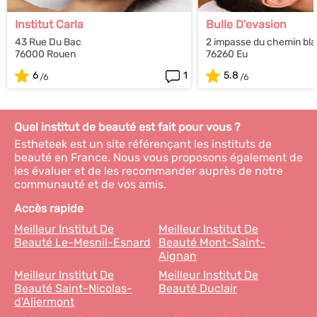
Institut Carla
Bulle D'evasion
43 Rue Du Bac
2 impasse du chemin bl
76000 Rouen
76260 Eu
6
1
5.8
Quel institut de beauté est fait pour vous ?
Estheteek est un site référençant les instituts de
beauté en France. Nous vous proposons également de
les évaluer et de les recommander auprès de notre
communauté et de vos amis.
Accès rapide
Meilleur Institut De
Meilleur Institut De
Beauté Le-Mesnil-Esnard
Beauté Mont-Saint-
Aignan
Meilleur Institut De
Meilleur Institut De
Beauté Saint-Nicolas-
Beauté Duclair
d'Aliermont