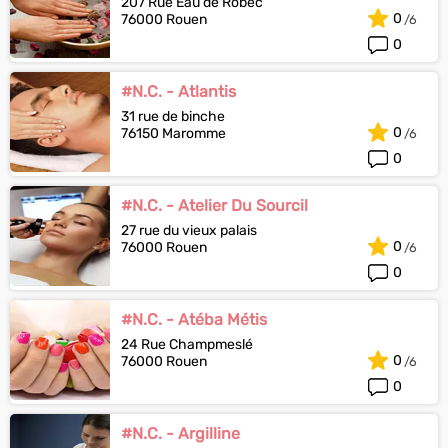
207 Rue Eau de Robec
0
76000 Rouen
0
#N.C. - Atlantis
31 rue de binche
0
76150 Maromme
0
#N.C. - Atelier Du Sourcil
27 rue du vieux palais
0
76000 Rouen
0
#N.C. - Atéba Métis
24 Rue Champmeslé
0
76000 Rouen
0
#N.C. - Argilline