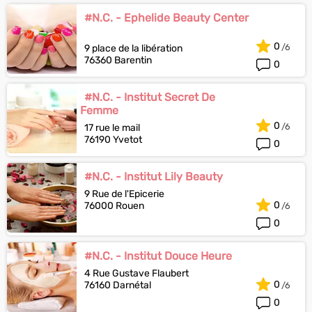
#N.C. - Ephelide Beauty Center
0
9 place de la libération
76360 Barentin
0
#N.C. - Institut Secret De
Femme
0
17 rue le mail
76190 Yvetot
0
#N.C. - Institut Lily Beauty
9 Rue de l'Epicerie
0
76000 Rouen
0
#N.C. - Institut Douce Heure
4 Rue Gustave Flaubert
0
76160 Darnétal
0