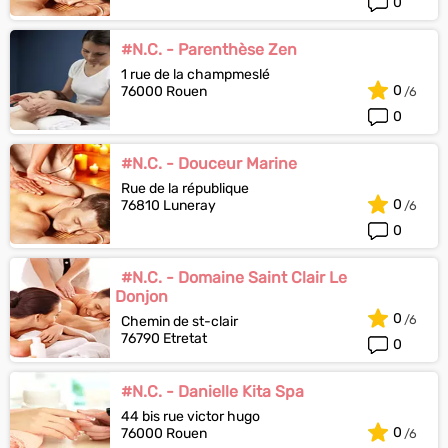
0
#N.C. - Parenthèse Zen
1 rue de la champmeslé
0
76000 Rouen
0
#N.C. - Douceur Marine
Rue de la république
0
76810 Luneray
0
#N.C. - Domaine Saint Clair Le
Donjon
0
Chemin de st-clair
76790 Etretat
0
#N.C. - Danielle Kita Spa
44 bis rue victor hugo
0
76000 Rouen