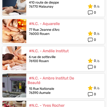
410 route de dieppe
0
76770 Malaunay
0
#N.C. - Aquarelle
77 Rue Jeanne d'Arc
0
76000 Rouen
0
#N.C. - Amélie Institut
6 rue de sotteville
0
76100 Rouen
0
#N.C. - Ambre Institut De
Beauté
0
15 Rue Nationale
76390 Aumale
0
#N.C. - Yves Rocher