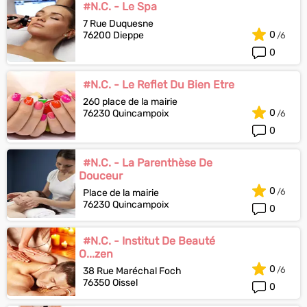
#N.C. - Le Spa
7 Rue Duquesne
0
76200 Dieppe
0
#N.C. - Le Reflet Du Bien Etre
260 place de la mairie
0
76230 Quincampoix
0
#N.C. - La Parenthèse De
Douceur
0
Place de la mairie
76230 Quincampoix
0
#N.C. - Institut De Beauté
O...zen
0
38 Rue Maréchal Foch
76350 Oissel
0