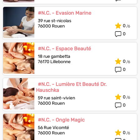
#N.C. - Evasion Marine
39 rue st-nicolas
0
76000 Rouen
0
#N.C. - Espace Beauté
18 rue gambetta
0
76170 Lillebonne
0
#N.C. - Lumière Et Beauté Dr.
Hauschka
0
59 rue saint-vivien
76000 Rouen
0
#N.C. - Ongle Magic
56 Rue Vicomté
0
76000 Rouen