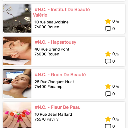
#N.C. - Institut De Beauté
Valérie
0
10 rue beauvoisine
76000 Rouen
0
#N.C. - Hapsatousy
40 Rue Grand Pont
0
76000 Rouen
0
#N.C. - Grain De Beauté
28 Rue Jacques Huet
0
76400 Fécamp
0
#N.C. - Fleur De Peau
10 Rue Jean Maillard
0
76570 Pavilly
0