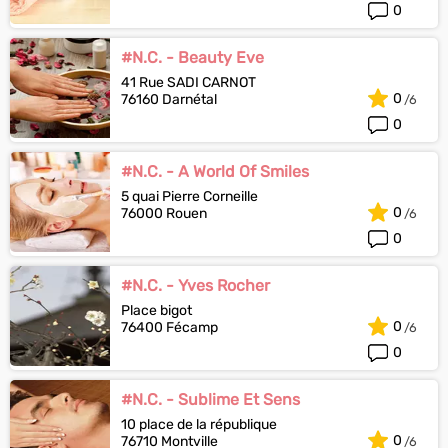
0
#N.C. - Beauty Eve
41 Rue SADI CARNOT
0
76160 Darnétal
0
#N.C. - A World Of Smiles
5 quai Pierre Corneille
0
76000 Rouen
0
#N.C. - Yves Rocher
Place bigot
0
76400 Fécamp
0
#N.C. - Sublime Et Sens
10 place de la république
0
76710 Montville