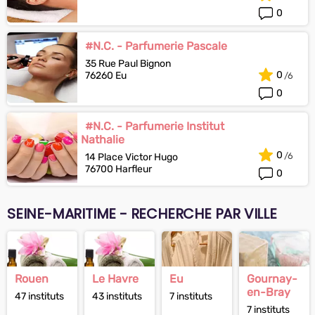
0
#N.C. - Parfumerie Pascale
35 Rue Paul Bignon
0
76260 Eu
0
#N.C. - Parfumerie Institut
Nathalie
0
14 Place Victor Hugo
76700 Harfleur
0
SEINE-MARITIME - RECHERCHE PAR VILLE
Rouen
Le Havre
Eu
Gournay-
en-Bray
47 instituts
43 instituts
7 instituts
7 instituts