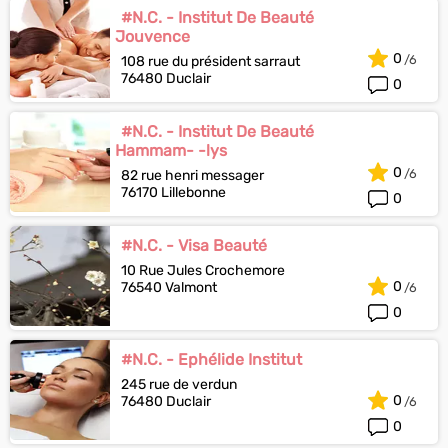
#N.C. - Institut De Beauté
Jouvence
0
108 rue du président sarraut
76480 Duclair
0
#N.C. - Institut De Beauté
Hammam- -lys
0
82 rue henri messager
76170 Lillebonne
0
#N.C. - Visa Beauté
10 Rue Jules Crochemore
0
76540 Valmont
0
#N.C. - Ephélide Institut
245 rue de verdun
0
76480 Duclair
0