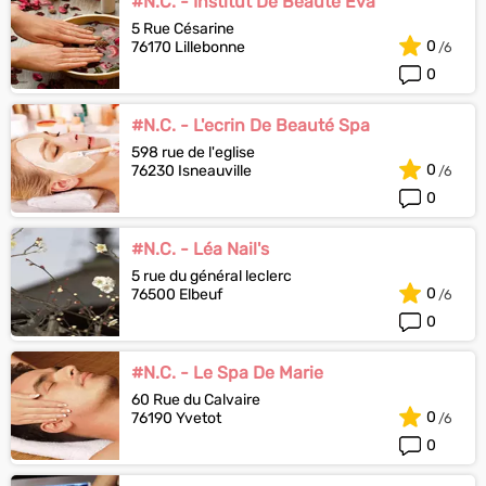
#N.C. - Institut De Beauté Eva
5 Rue Césarine
0
76170 Lillebonne
0
#N.C. - L'ecrin De Beauté Spa
598 rue de l'eglise
0
76230 Isneauville
0
#N.C. - Léa Nail's
5 rue du général leclerc
0
76500 Elbeuf
0
#N.C. - Le Spa De Marie
60 Rue du Calvaire
0
76190 Yvetot
0