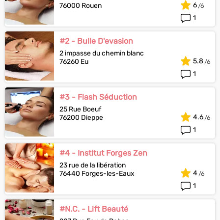
6
76000 Rouen
1
#2 - Bulle D'evasion
2 impasse du chemin blanc
5.8
76260 Eu
1
#3 - Flash Séduction
25 Rue Boeuf
4.6
76200 Dieppe
1
#4 - Institut Forges Zen
23 rue de la libération
4
76440 Forges-les-Eaux
1
#N.C. - Lift Beauté