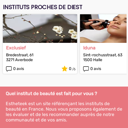
INSTITUTS PROCHES DE DIEST
Exclusief
Iduna
Bredestraat, 61
Sint-rochusstraat, 63
3271 Averbode
1500 Halle
0 avis
0
0 avis
Quel institut de beauté est fait pour vous ?
Estheteek est un site référençant les instituts de
beauté en France. Nous vous proposons également de
les évaluer et de les recommander auprès de notre
communauté et de vos amis.