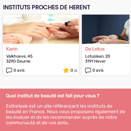
INSTITUTS PROCHES DE HERENT
Karin
De Lotus
Valkhoeve, 45
Lotuslaan, 20
3290 Deurne
3191 Hever
0 avis
0
0 avis
Quel institut de beauté est fait pour vous ?
Estheteek est un site référençant les instituts de
beauté en France. Nous vous proposons également de
les évaluer et de les recommander auprès de notre
communauté et de vos amis.