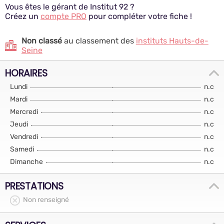
Vous êtes le gérant de Institut 92 ?
Créez un
compte PRO
pour compléter votre fiche !
Non classé
au classement des
instituts Hauts-de-
Seine
HORAIRES
Lundi
n.c
Mardi
n.c
Mercredi
n.c
Jeudi
n.c
Vendredi
n.c
Samedi
n.c
Dimanche
n.c
PRESTATIONS
Non renseigné