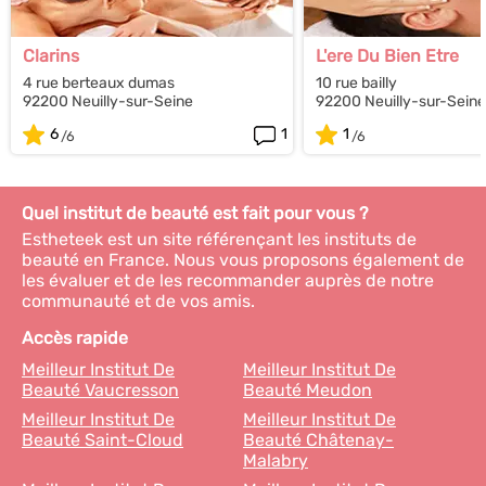
Clarins
L'ere Du Bien Etre
4 rue berteaux dumas
10 rue bailly
92200 Neuilly-sur-Seine
92200 Neuilly-sur-Seine
6
1
1
Quel institut de beauté est fait pour vous ?
Estheteek est un site référençant les instituts de
beauté en France. Nous vous proposons également de
les évaluer et de les recommander auprès de notre
communauté et de vos amis.
Accès rapide
Meilleur Institut De
Meilleur Institut De
Beauté Vaucresson
Beauté Meudon
Meilleur Institut De
Meilleur Institut De
Beauté Saint-Cloud
Beauté Châtenay-
Malabry