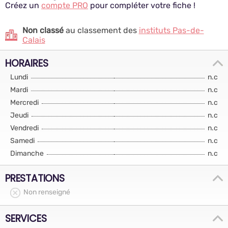
Créez un
compte PRO
pour compléter votre fiche !
Non classé
au classement des
instituts Pas-de-
Calais
HORAIRES
Lundi
n.c
Mardi
n.c
Mercredi
n.c
Jeudi
n.c
Vendredi
n.c
Samedi
n.c
Dimanche
n.c
PRESTATIONS
Non renseigné
SERVICES