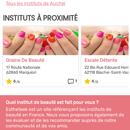
Tous les instituts de Auchel
INSTITUTS À PROXIMITÉ
Graine De Beauté
Escale Détente
17 Route Nationale
22 Bis Rue Edouard Herri
62860 Marquion
62118 Biache-Saint-Vaa
6
1
6
Quel institut de beauté est fait pour vous ?
Estheteek est un site référençant les instituts de
beauté en France. Nous vous proposons également de
les évaluer et de les recommander auprès de notre
communauté et de vos amis.