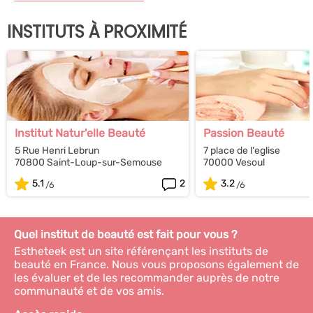
INSTITUTS À PROXIMITÉ
Institut Natur'elle Beauté
Passion Beauté
5 Rue Henri Lebrun
7 place de l'eglise
70800 Saint-Loup-sur-Semouse
70000 Vesoul
5.1
2
3.2
Quel institut de beauté est fait pour vous ?
Estheteek est un site référençant les instituts de
beauté en France. Nous vous proposons également de
les évaluer et de les recommander auprès de notre
communauté et de vos amis.