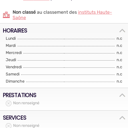
Non classé
au classement des
instituts Haute-
Saône
HORAIRES
Lundi
n.c
Mardi
n.c
Mercredi
n.c
Jeudi
n.c
Vendredi
n.c
Samedi
n.c
Dimanche
n.c
PRESTATIONS
Non renseigné
SERVICES
Non renseigné