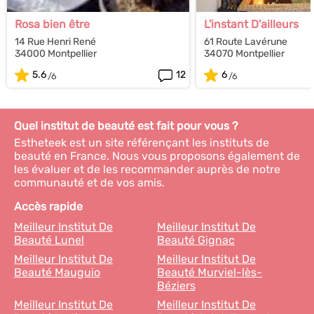
Rosa bien être
L'instant D'ailleurs
14 Rue Henri René
61 Route Lavérune
34000 Montpellier
34070 Montpellier
5.6
12
6
Quel institut de beauté est fait pour vous ?
Estheteek est un site référençant les instituts de
beauté en France. Nous vous proposons également de
les évaluer et de les recommander auprès de notre
communauté et de vos amis.
Accès rapide
Meilleur Institut De
Meilleur Institut De
Beauté Lunel
Beauté Gignac
Meilleur Institut De
Meilleur Institut De
Beauté Mauguio
Beauté Murviel-lès-
Béziers
Meilleur Institut De
Meilleur Institut De