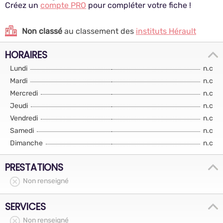
Créez un
compte PRO
pour compléter votre fiche !
Non classé
au classement des
instituts Hérault
HORAIRES
Lundi
n.c
Mardi
n.c
Mercredi
n.c
Jeudi
n.c
Vendredi
n.c
Samedi
n.c
Dimanche
n.c
PRESTATIONS
Non renseigné
SERVICES
Non renseigné