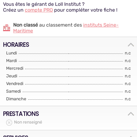
Vous êtes le gérant de Loll Institut ?
Créez un
compte PRO
pour compléter votre fiche !
Non classé
au classement des
instituts Seine-
Maritime
HORAIRES
Lundi
n.c
Mardi
n.c
Mercredi
n.c
Jeudi
n.c
Vendredi
n.c
Samedi
n.c
Dimanche
n.c
PRESTATIONS
Non renseigné