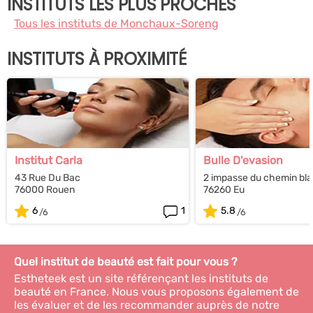
INSTITUTS LES PLUS PROCHES
Tous les instituts de Monchaux-Soreng
INSTITUTS À PROXIMITÉ
Institut Carla
Bulle D'evasion
43 Rue Du Bac
2 impasse du chemin bl
76000 Rouen
76260 Eu
6
1
5.8
Quel institut de beauté est fait pour vous ?
Estheteek est un site référençant les instituts de
beauté en France. Nous vous proposons également de
les évaluer et de les recommander auprès de notre