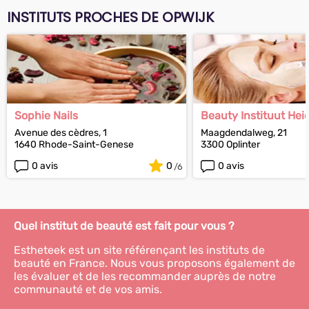
INSTITUTS PROCHES DE OPWIJK
Sophie Nails
Beauty Instituut Heid
Avenue des cèdres, 1
Maagdendalweg, 21
1640 Rhode-Saint-Genese
3300 Oplinter
0 avis
0
0 avis
Quel institut de beauté est fait pour vous ?
Estheteek est un site référençant les instituts de
beauté en France. Nous vous proposons également de
les évaluer et de les recommander auprès de notre
communauté et de vos amis.