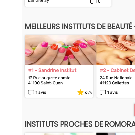
Lanthenay
0
MEILLEURS INSTITUTS DE BEAUTÉ
#1 - Sandrine Institut
#2 - Cabinet D
Phototherapie 
13 Rue auguste comte
24 Rue Nationale
41100 Saint-Ouen
41120 Cellettes
1 avis
6
1 avis
INSTITUTS PROCHES DE ROMOR