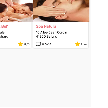
Bel'
Spa Natura
ale
10 Allée Jean Cordin
chard
41300 Salbris
0
0 avis
0