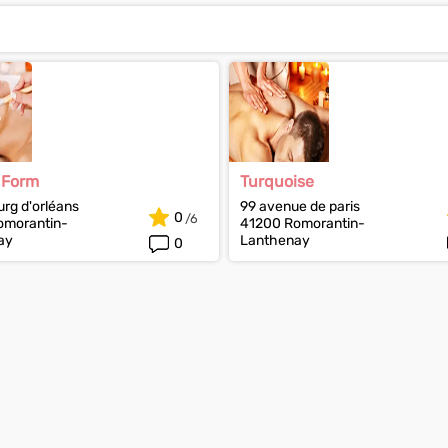
 Form
Turquoise
urg d'orléans
99 avenue de paris
0
omorantin-
41200 Romorantin-
ay
Lanthenay
0