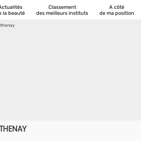
Actualités
Classement
A côté
e la beauté
des meilleurs instituts
de ma position
nthenay
NTHENAY