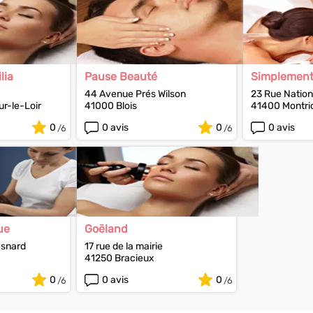
lia
Pause Beauté
Simplement 
44 Avenue Prés Wilson
23 Rue Nation
r-le-Loir
41000 Blois
41400 Montri
0
0 avis
0
0 avis
ue
Goëland
esnard
17 rue de la mairie
41250 Bracieux
0
0 avis
0