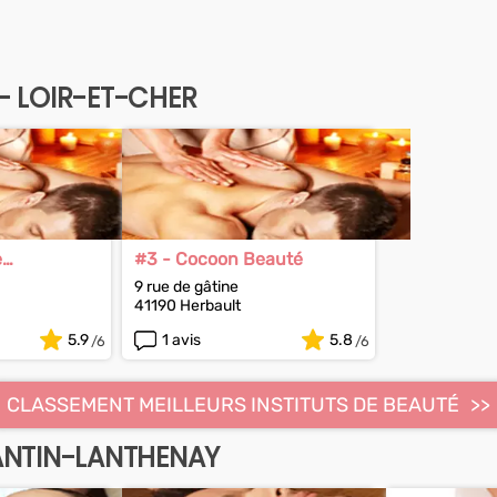
 - LOIR-ET-CHER
e
#3 - Cocoon Beauté
Charmille
9 rue de gâtine
41190 Herbault
5.9
1 avis
5.8
CLASSEMENT MEILLEURS INSTITUTS DE BEAUTÉ
ANTIN-LANTHENAY