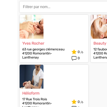
Yves Rocher
Beauty
63 rue georges clémenceau
12 faubo
0
41200 Romorantin-
41200 R
Lanthenay
Lanthen
0
Hélioform
17 Rue Trois Rois
0
41200 Romorantin-