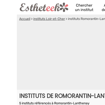
Chercher
un institut
d
Accueil
>
instituts Loir-et-Cher
>
instituts Romorantin-La
INSTITUTS DE ROMORANTIN-LA
5 instituts référencés à Romorantin-Lanthenay