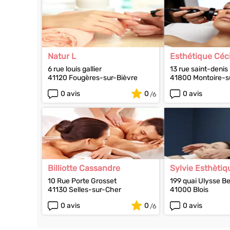
Natur L
Esthétique Céci
6 rue louis gallier
13 rue saint-denis
41120 Fougères-sur-Bièvre
41800 Montoire-su
0 avis
0
0 avis
Billiotte Cassandre
Sylvie Esthètiq
10 Rue Porte Grosset
199 quai Ulysse B
41130 Selles-sur-Cher
41000 Blois
0 avis
0
0 avis