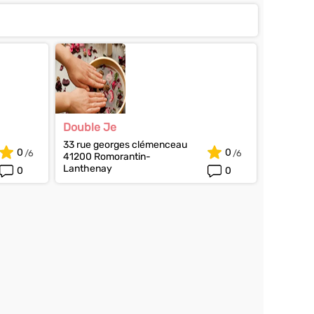
Double Je
33 rue georges clémenceau
0
0
41200 Romorantin-
Lanthenay
0
0