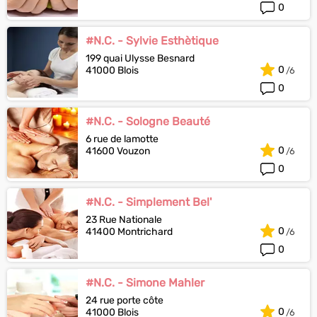
0
#N.C. - Sylvie Esthètique
199 quai Ulysse Besnard
0
41000 Blois
0
#N.C. - Sologne Beauté
6 rue de lamotte
0
41600 Vouzon
0
#N.C. - Simplement Bel'
23 Rue Nationale
0
41400 Montrichard
0
#N.C. - Simone Mahler
24 rue porte côte
0
41000 Blois