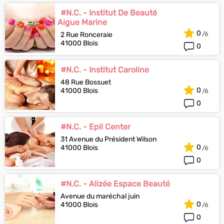
#N.C. - Institut De Beauté
Aigue Marine
0
2 Rue Ronceraie
41000 Blois
0
#N.C. - Institut Caroline
48 Rue Bossuet
0
41000 Blois
0
#N.C. - Epil Center
31 Avenue du Président Wilson
0
41000 Blois
0
#N.C. - Alizée Espace Beauté
Avenue du maréchal juin
0
41000 Blois
0