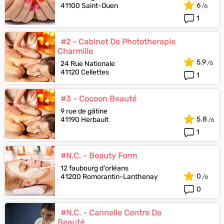
6
41100 Saint-Ouen
1
#2 - Cabinet De Phototherapie
Charmille
5.9
24 Rue Nationale
41120 Cellettes
1
#3 - Cocoon Beauté
9 rue de gâtine
5.8
41190 Herbault
1
#N.C. - Beauty Form
12 faubourg d'orléans
0
41200 Romorantin-Lanthenay
0
#N.C. - Cannelle Centre De
Beauté