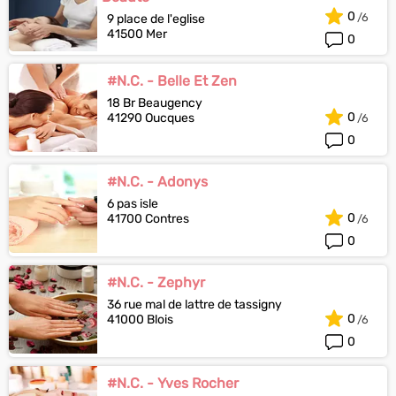
0
9 place de l'eglise
41500 Mer
0
#N.C. - Belle Et Zen
18 Br Beaugency
0
41290 Oucques
0
#N.C. - Adonys
6 pas isle
0
41700 Contres
0
#N.C. - Zephyr
36 rue mal de lattre de tassigny
0
41000 Blois
0
#N.C. - Yves Rocher