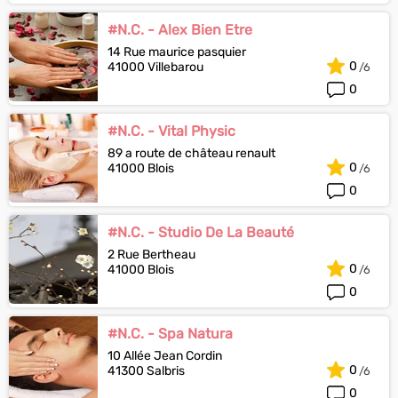
#N.C. - Alex Bien Etre
14 Rue maurice pasquier
0
41000 Villebarou
0
#N.C. - Vital Physic
89 a route de château renault
0
41000 Blois
0
#N.C. - Studio De La Beauté
2 Rue Bertheau
0
41000 Blois
0
#N.C. - Spa Natura
10 Allée Jean Cordin
0
41300 Salbris
0