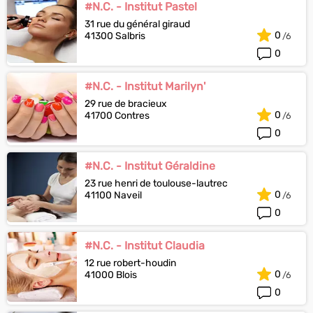
#N.C. - Institut Pastel
31 rue du général giraud
0
41300 Salbris
0
#N.C. - Institut Marilyn'
29 rue de bracieux
0
41700 Contres
0
#N.C. - Institut Géraldine
23 rue henri de toulouse-lautrec
0
41100 Naveil
0
#N.C. - Institut Claudia
12 rue robert-houdin
0
41000 Blois
0