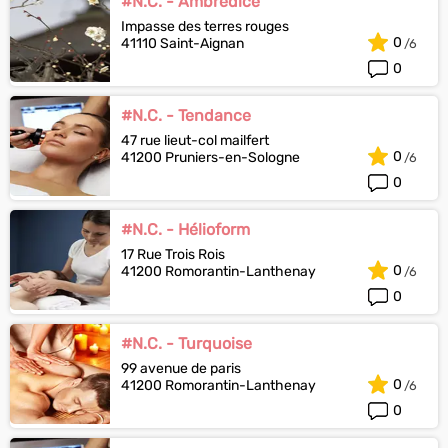
#N.C. - Ambredice
Impasse des terres rouges
0
41110 Saint-Aignan
0
#N.C. - Tendance
47 rue lieut-col mailfert
0
41200 Pruniers-en-Sologne
0
#N.C. - Hélioform
17 Rue Trois Rois
0
41200 Romorantin-Lanthenay
0
#N.C. - Turquoise
99 avenue de paris
0
41200 Romorantin-Lanthenay
0