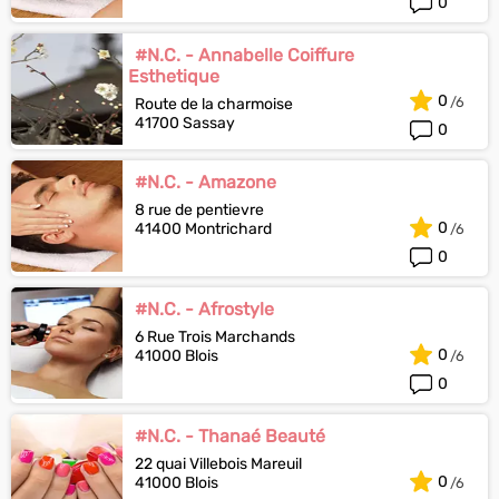
0
#N.C. - Annabelle Coiffure
Esthetique
0
Route de la charmoise
41700 Sassay
0
#N.C. - Amazone
8 rue de pentievre
0
41400 Montrichard
0
#N.C. - Afrostyle
6 Rue Trois Marchands
0
41000 Blois
0
#N.C. - Thanaé Beauté
22 quai Villebois Mareuil
0
41000 Blois