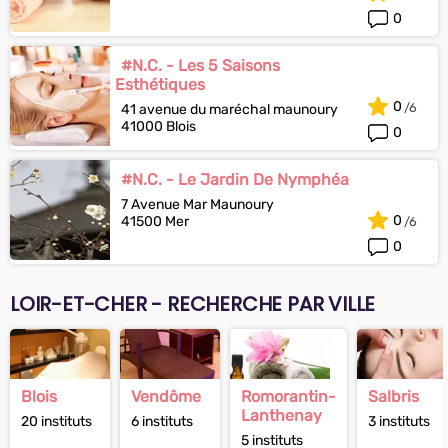
0
#N.C. - Les 5 Saisons
Esthétiques
0
41 avenue du maréchal maunoury
41000 Blois
0
#N.C. - Le Jardin De Nymphéa
7 Avenue Mar Maunoury
0
41500 Mer
0
LOIR-ET-CHER - RECHERCHE PAR VILLE
Blois
Vendôme
Romorantin-
Salbris
Lanthenay
20 instituts
6 instituts
3 instituts
5 instituts