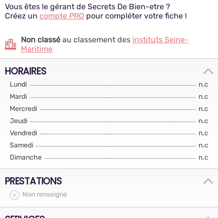
Vous êtes le gérant de Secrets De Bien-etre ?
Créez un
compte PRO
pour compléter votre fiche !
Non classé
au classement des
instituts Seine-
Maritime
HORAIRES
Lundi
n.c
Mardi
n.c
Mercredi
n.c
Jeudi
n.c
Vendredi
n.c
Samedi
n.c
Dimanche
n.c
PRESTATIONS
Non renseigné