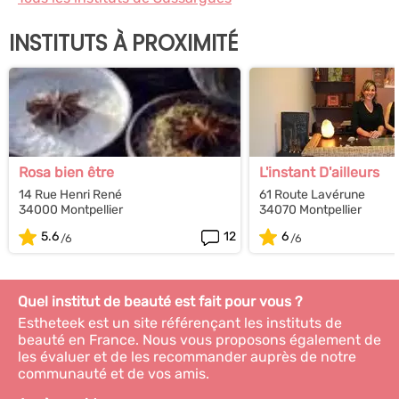
INSTITUTS À PROXIMITÉ
Rosa bien être
L'instant D'ailleurs
14 Rue Henri René
61 Route Lavérune
34000 Montpellier
34070 Montpellier
5.6
12
6
Quel institut de beauté est fait pour vous ?
Estheteek est un site référençant les instituts de
beauté en France. Nous vous proposons également de
les évaluer et de les recommander auprès de notre
communauté et de vos amis.