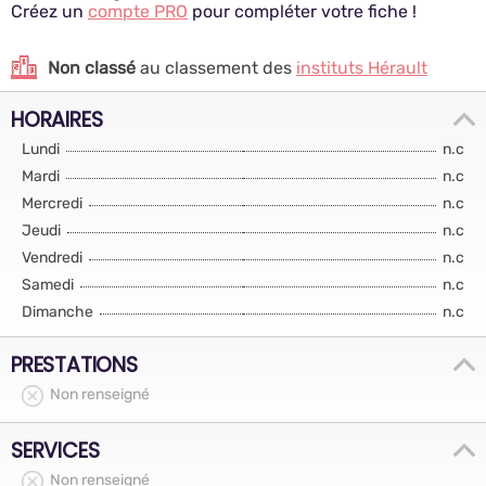
Créez un
compte PRO
pour compléter votre fiche !
Non classé
au classement des
instituts Hérault
HORAIRES
Lundi
n.c
Mardi
n.c
Mercredi
n.c
Jeudi
n.c
Vendredi
n.c
Samedi
n.c
Dimanche
n.c
PRESTATIONS
Non renseigné
SERVICES
Non renseigné