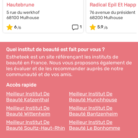
Hautebrune
Radical Epil Et Happy
5 rue du werkhof
76 avenue du président
68100 Mulhouse
68200 Mulhouse
6
1
5.9
Quel institut de beauté est fait pour vous ?
Estheteek est un site référençant les instituts de
beauté en France. Nous vous proposons également de
les évaluer et de les recommander auprès de notre
communauté et de vos amis.
Accès rapide
Meilleur Institut De
Meilleur Institut De
Beauté Katzenthal
Beauté Munchhouse
Meilleur Institut De
Meilleur Institut De
Beauté Wittenheim
Beauté Bantzenheim
Meilleur Institut De
Meilleur Institut De
Beauté Soultz-Haut-Rhin
Beauté Le Bonhomme