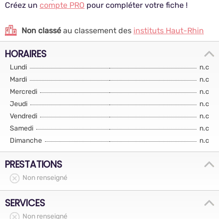
Créez un
compte PRO
pour compléter votre fiche !
Non classé
au classement des
instituts Haut-Rhin
HORAIRES
Lundi
n.c
Mardi
n.c
Mercredi
n.c
Jeudi
n.c
Vendredi
n.c
Samedi
n.c
Dimanche
n.c
PRESTATIONS
Non renseigné
SERVICES
Non renseigné