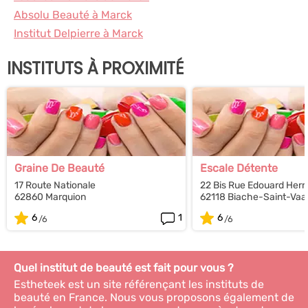
Absolu Beauté à Marck
Institut Delpierre à Marck
INSTITUTS À PROXIMITÉ
Graine De Beauté
Escale Détente
17 Route Nationale
22 Bis Rue Edouard Herri
62860 Marquion
62118 Biache-Saint-Vaa
6
1
6
Quel institut de beauté est fait pour vous ?
Estheteek est un site référençant les instituts de
beauté en France. Nous vous proposons également de