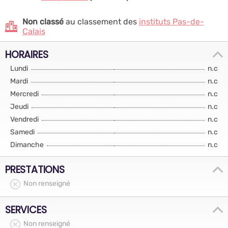
Non classé
au classement des
instituts Pas-de-
Calais
HORAIRES
Lundi
n.c
Mardi
n.c
Mercredi
n.c
Jeudi
n.c
Vendredi
n.c
Samedi
n.c
Dimanche
n.c
PRESTATIONS
Non renseigné
SERVICES
Non renseigné