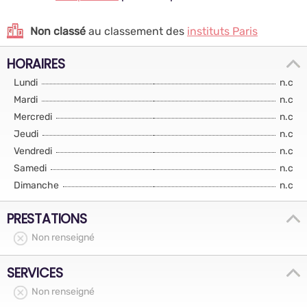
Non classé
au classement des
instituts Paris
HORAIRES
Lundi
n.c
Mardi
n.c
Mercredi
n.c
Jeudi
n.c
Vendredi
n.c
Samedi
n.c
Dimanche
n.c
PRESTATIONS
Non renseigné
SERVICES
Non renseigné