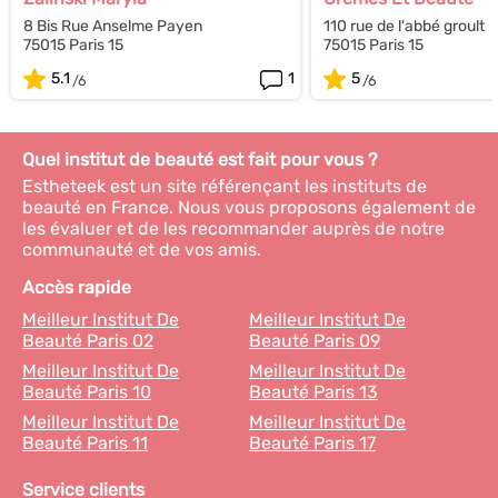
8 Bis Rue Anselme Payen
110 rue de l'abbé groult
75015 Paris 15
75015 Paris 15
5.1
1
5
Quel institut de beauté est fait pour vous ?
Estheteek est un site référençant les instituts de
beauté en France. Nous vous proposons également de
les évaluer et de les recommander auprès de notre
communauté et de vos amis.
Accès rapide
Meilleur Institut De
Meilleur Institut De
Beauté Paris 02
Beauté Paris 09
Meilleur Institut De
Meilleur Institut De
Beauté Paris 10
Beauté Paris 13
Meilleur Institut De
Meilleur Institut De
Beauté Paris 11
Beauté Paris 17
Service clients