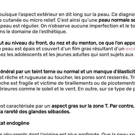
isque l’aspect extérieur en dit long sur la peau. Ce diagno
e cutanée ou micro relief. C’est ainsi qu’une
peau normale s
 peau est régulier. On n’observe aucune imperfection et le t
ns le domaine de l’esthétique.
t au niveau du front, du nez et du menton, ce que l’on appel
 peau est épais et couvert d’un film gras résultant d’un
exc
z les adolescents et les jeunes adultes qui sont sujets aux
 général par un teint terne ou normal et un manque d’élastici
st rêche et rugueuse au toucher, les pores sont resserrés. T
che est fragile et victime de tiraillements ou de picotement
rieures comme le soleil et le vent. En outre, sur ce type de 
 est caractérisée par un
aspect gras sur la zone T. Par contre,
la rareté des glandes sébacées.
état endogène
récurrents dont l’origine est plus profonde. Que la peau so