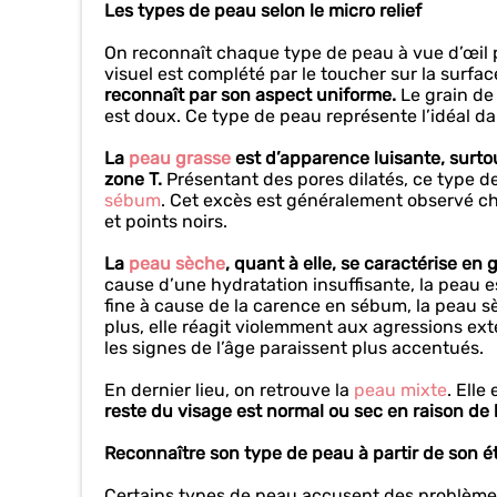
Les types de peau selon le micro relief
On reconnaît chaque type de peau à vue d’œil pu
visuel est complété par le toucher sur la surfac
reconnaît par son aspect uniforme.
Le grain de
est doux. Ce type de peau représente l’idéal da
La
peau grasse
est d’apparence luisante, surtou
zone T.
Présentant des pores dilatés, ce type de
sébum
. Cet excès est généralement observé che
et points noirs.
La
peau sèche
, quant à elle, se caractérise en
cause d’une hydratation insuffisante, la peau e
fine à cause de la carence en sébum, la peau sè
plus, elle réagit violemment aux agressions exté
les signes de l’âge paraissent plus accentués.
En dernier lieu, on retrouve la
peau mixte
. Elle
reste du visage est normal ou sec en raison de 
Reconnaître son type de peau à partir de son 
Certains types de peau accusent des problèmes 