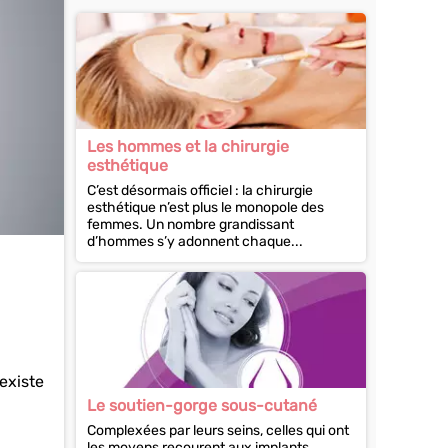
Les hommes et la chirurgie
esthétique
C’est désormais officiel : la chirurgie
esthétique n’est plus le monopole des
femmes. Un nombre grandissant
d’hommes s’y adonnent chaque...
existe
Le soutien-gorge sous-cutané
Complexées par leurs seins, celles qui ont
les moyens recourent aux implants