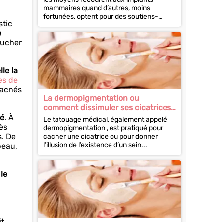
mammaires quand d’autres, moins
fortunées, optent pour des soutiens-
stic
gorge rembourrés. Une...
e
oucher
le la
ès de
 acnés
La dermopigmentation ou
comment dissimuler ses cicatrices
post-chirurgicales
té
. À
Le tatouage médical, également appelé
rès
dermopigmentation , est pratiqué pour
s. De
cacher une cicatrice ou pour donner
l’illusion de l’existence d’un sein...
peau,
 le
it