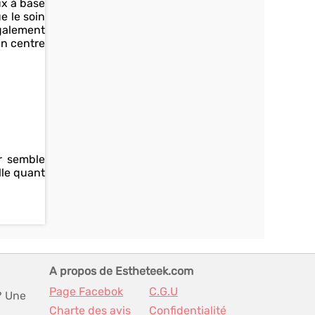
ux à base
e le soin
également
en centre
or semble
lle quant
A propos de Estheteek.com
Page Facebok
C.G.U
? Une
Charte des avis
Confidentialité