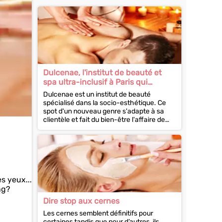
Dulcenae, l'institut de beauté et
spa ultra-inclusif à Paris qui
démocratise le bien-être
Dulcenae est un institut de beauté
spécialisé dans la socio-esthétique. Ce
spot d'un nouveau genre s'adapte à sa
clientèle et fait du bien-être l'affaire de
tous. Une adresse ultra-inclusive...
s yeux...
ng?
Dire stop aux cernes
Les cernes semblent définitifs pour
certaines tandis que pour d’autres, ils