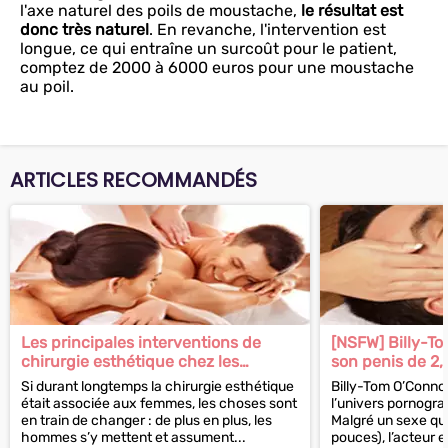
l'axe naturel des poils de moustache,
le résultat est
donc très naturel
. En revanche, l'intervention est
longue, ce qui entraîne un surcoût pour le patient,
comptez de 2000 à 6000 euros pour une moustache
au poil.
ARTICLES RECOMMANDÉS
Les principales interventions de
[NSFW] Billy-T
chirurgie esthétique chez les
son penis de 2
hommes
péniplastie
Si durant longtemps la chirurgie esthétique
Billy-Tom O’Connor
était associée aux femmes, les choses sont
l’univers pornogra
en train de changer : de plus en plus, les
Malgré un sexe qu
hommes s’y mettent et assument...
pouces), l’acteur en