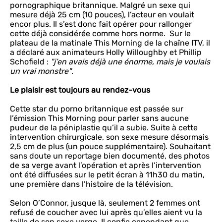
pornographique britannique. Malgré un sexe qui
mesure déjà 25 cm (10 pouces), l’acteur en voulait
encor plus. Il s’est donc fait opérer pour rallonger
cette déjà considérée comme hors norme. Sur le
plateau de la matinale This Morning de la chaîne ITV, il
a déclaré aux animateurs Holly Willoughby et Phillip
Schofield :
"j’en avais déjà une énorme, mais je voulais
un vrai monstre"
.
Le plaisir est toujours au rendez-vous
Cette star du porno britannique est passée sur
l’émission This Morning pour parler sans aucune
pudeur de la péniplastie qu’il a subie. Suite à cette
intervention chirurgicale, son sexe mesure désormais
2,5 cm de plus (un pouce supplémentaire). Souhaitant
sans doute un reportage bien documenté, des photos
de sa verge avant l’opération et après l’intervention
ont été diffusées sur le petit écran à 11h30 du matin,
une première dans l’histoire de la télévision.
Selon O’Connor, jusque là, seulement 2 femmes ont
refusé de coucher avec lui après qu’elles aient vu la
taille de son sexe verge. Il confie cependant que