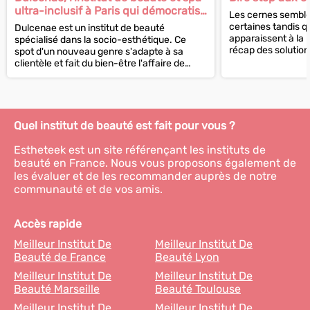
ultra-inclusif à Paris qui démocratise
Les cernes semblen
le bien-être
certaines tandis qu
Dulcenae est un institut de beauté
apparaissent à la 
spécialisé dans la socio-esthétique. Ce
récap des solution
spot d'un nouveau genre s'adapte à sa
clientèle et fait du bien-être l'affaire de
tous. Une adresse ultra-inclusive...
Quel institut de beauté est fait pour vous ?
Estheteek est un site référençant les instituts de
beauté en France. Nous vous proposons également de
les évaluer et de les recommander auprès de notre
communauté et de vos amis.
Accès rapide
Meilleur Institut De
Meilleur Institut De
Beauté de France
Beauté Lyon
Meilleur Institut De
Meilleur Institut De
Beauté Marseille
Beauté Toulouse
Meilleur Institut De
Meilleur Institut De