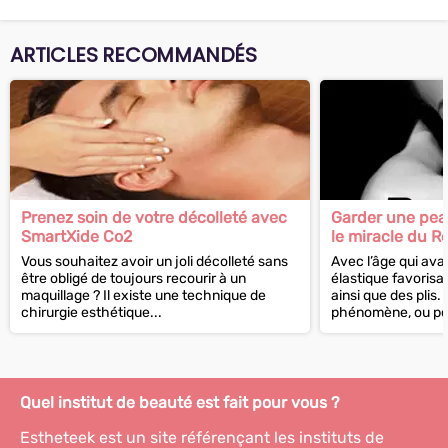
ARTICLES RECOMMANDÉS
Prenez soin de votre décolleté avec
Garder une peau
SmartXide Co2
le miracle du R
Vous souhaitez avoir un joli décolleté sans
Avec l’âge qui ava
être obligé de toujours recourir à un
élastique favorisan
maquillage ? Il existe une technique de
ainsi que des plis. 
chirurgie esthétique...
phénomène, ou pour 
Quel institut de beauté est fait pour vous ?
Estheteek est un site référençant les instituts de