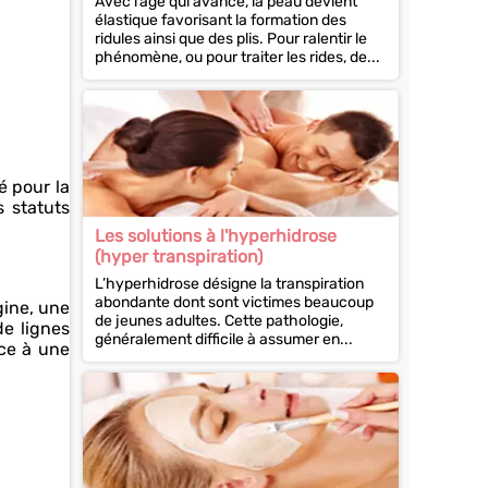
Avec l’âge qui avance, la peau devient
élastique favorisant la formation des
ridules ainsi que des plis. Pour ralentir le
phénomène, ou pour traiter les rides, de...
é pour la
s statuts
Les solutions à l'hyperhidrose
(hyper transpiration)
L’hyperhidrose désigne la transpiration
abondante dont sont victimes beaucoup
gine, une
de jeunes adultes. Cette pathologie,
de lignes
généralement difficile à assumer en...
ace à une