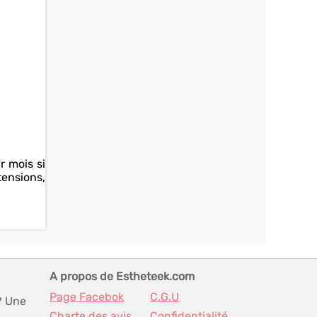
r mois si
tensions,
A propos de Estheteek.com
Page Facebok
C.G.U
? Une
Charte des avis
Confidentialité