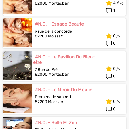
4.6
82000 Montauban
1
#N.C. - Espace Beaute
9 rue de la concorde
0
82200 Moissac
0
#N.C. - Le Pavillon Du Bien-
etre
0
7 Rue du Pré
82000 Montauban
0
#N.C. - Le Miroir Du Moulin
Promenade sancert
0
82200 Moissac
0
#N.C. - Belle Et Zen