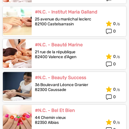
#N.C. - Institut Maria Galland
25 avenue du maréchal leclerc
0
82100 Castelsarrasin
0
#N.C. - Beauté Marine
21 rue de la république
0
82400 Valence d'Agen
0
#N.C. - Beauty Success
36 Boulevard Léonce Granier
0
82300 Caussade
0
#N.C. - Bel Et Bien
44 Chemin vieux
0
82350 Albias