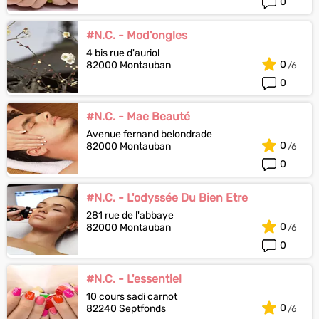
0
#N.C. - Mod'ongles
4 bis rue d'auriol
0
82000 Montauban
0
#N.C. - Mae Beauté
Avenue fernand belondrade
0
82000 Montauban
0
#N.C. - L'odyssée Du Bien Etre
281 rue de l'abbaye
0
82000 Montauban
0
#N.C. - L'essentiel
10 cours sadi carnot
0
82240 Septfonds