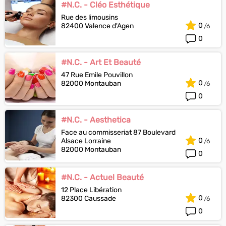
#N.C. - Cléo Esthétique
Rue des limousins
0
82400 Valence d'Agen
0
#N.C. - Art Et Beauté
47 Rue Emile Pouvillon
0
82000 Montauban
0
#N.C. - Aesthetica
Face au commisseriat 87 Boulevard
0
Alsace Lorraine
82000 Montauban
0
#N.C. - Actuel Beauté
12 Place Libération
0
82300 Caussade
0