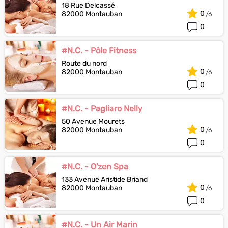
18 Rue Delcassé
0
82000 Montauban
0
#N.C. - Pôle Fitness
Route du nord
0
82000 Montauban
0
#N.C. - Pagliaro Nelly
50 Avenue Mourets
0
82000 Montauban
0
#N.C. - O'zen Spa
133 Avenue Aristide Briand
0
82000 Montauban
0
#N.C. - Un Air Marin