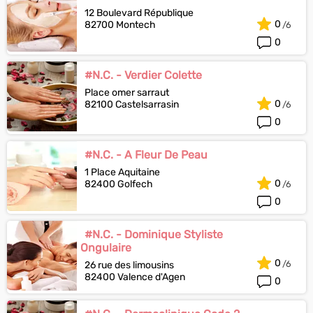
12 Boulevard République
0
82700 Montech
0
#N.C. - Verdier Colette
Place omer sarraut
0
82100 Castelsarrasin
0
#N.C. - A Fleur De Peau
1 Place Aquitaine
0
82400 Golfech
0
#N.C. - Dominique Styliste
Ongulaire
0
26 rue des limousins
82400 Valence d'Agen
0