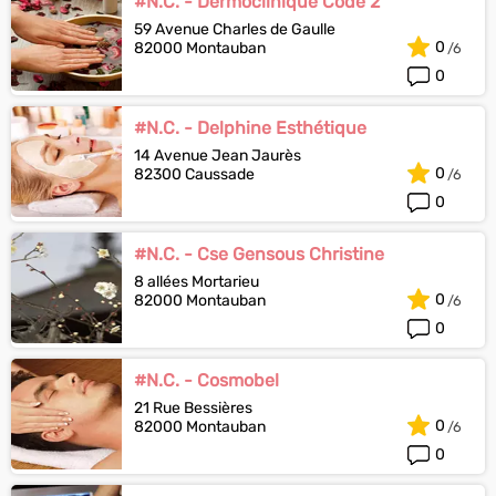
#N.C. - Dermoclinique Code 2
59 Avenue Charles de Gaulle
0
82000 Montauban
0
#N.C. - Delphine Esthétique
14 Avenue Jean Jaurès
0
82300 Caussade
0
#N.C. - Cse Gensous Christine
8 allées Mortarieu
0
82000 Montauban
0
#N.C. - Cosmobel
21 Rue Bessières
0
82000 Montauban
0