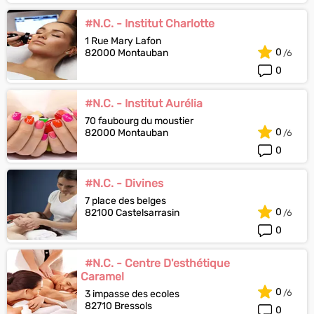
#N.C. - Institut Charlotte
1 Rue Mary Lafon
0
82000 Montauban
0
#N.C. - Institut Aurélia
70 faubourg du moustier
0
82000 Montauban
0
#N.C. - Divines
7 place des belges
0
82100 Castelsarrasin
0
#N.C. - Centre D'esthétique
Caramel
0
3 impasse des ecoles
82710 Bressols
0