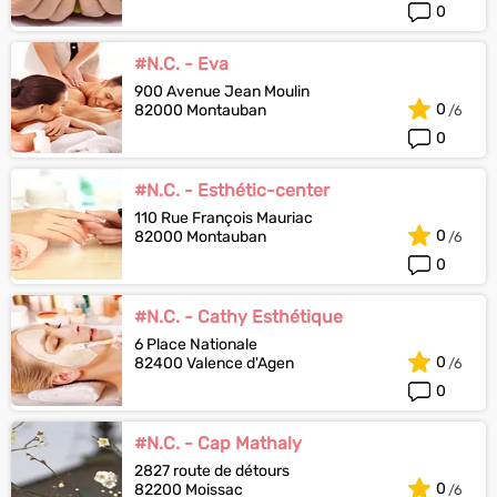
0
#N.C. - Eva
900 Avenue Jean Moulin
0
82000 Montauban
0
#N.C. - Esthétic-center
110 Rue François Mauriac
0
82000 Montauban
0
#N.C. - Cathy Esthétique
6 Place Nationale
0
82400 Valence d'Agen
0
#N.C. - Cap Mathaly
2827 route de détours
0
82200 Moissac