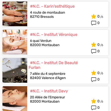
#N.C. - Karin'esthétique
4 route de montauban
0
82710 Bressols
0
#N.C. - Institut Véronique
6 quai Verdun
0
82000 Montauban
0
#N.C. - Institut De Beauté
Furlan
0
7 allée du 4 septembre
82400 Valence d'Agen
0
#N.C. - Institut Davy
20 Allée de l'Empereur
0
82000 Montauban
0