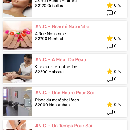
25 Rue Adrien Hébrard
0
82170 Grisolles
0
#N.C. - Beauté Natur'elle
4 Rue Mouscane
0
82700 Montech
0
#N.C. - A Fleur De Peau
9 bis rue ste-catherine
0
82200 Moissac
0
#N.C. - Une Heure Pour Soi
Place du maréchal foch
0
82000 Montauban
0
#N.C. - Un Temps Pour Soi