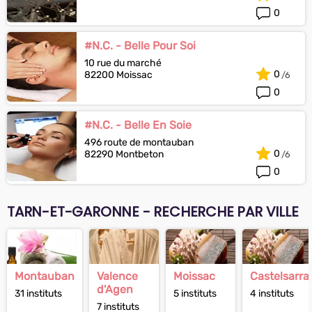
0
#N.C. - Belle Pour Soi
10 rue du marché
0
82200 Moissac
0
#N.C. - Belle En Soie
496 route de montauban
0
82290 Montbeton
0
TARN-ET-GARONNE - RECHERCHE PAR VILLE
Montauban
Valence
Moissac
Castelsarra
d'Agen
31 instituts
5 instituts
4 instituts
7 instituts