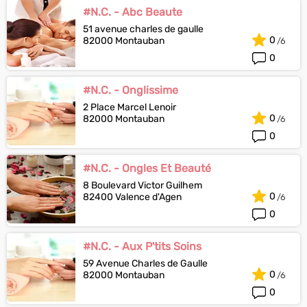
#N.C. - Abc Beaute
51 avenue charles de gaulle
0
82000 Montauban
0
#N.C. - Onglissime
2 Place Marcel Lenoir
0
82000 Montauban
0
#N.C. - Ongles Et Beauté
8 Boulevard Victor Guilhem
0
82400 Valence d'Agen
0
#N.C. - Aux P'tits Soins
59 Avenue Charles de Gaulle
0
82000 Montauban
0