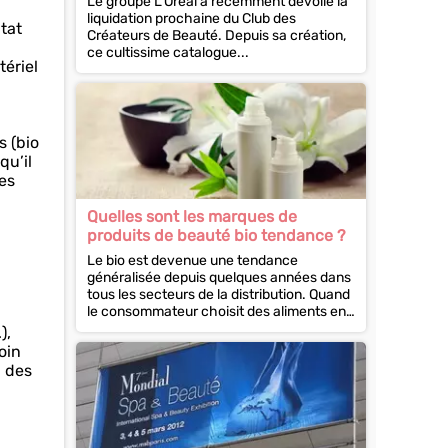
Le groupe L’Oréal a récemment dévoilé la
liquidation prochaine du Club des
tat
Créateurs de Beauté. Depuis sa création,
ce cultissime catalogue...
tériel
s (bio
qu’il
es
Quelles sont les marques de
produits de beauté bio tendance ?
Le bio est devenue une tendance
généralisée depuis quelques années dans
tous les secteurs de la distribution. Quand
le consommateur choisit des aliments en
rayons dans...
),
oin
n des