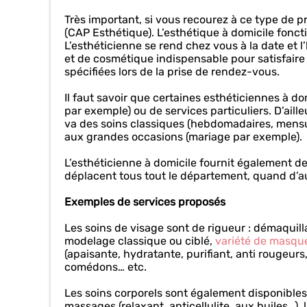
Très important, si vous recourez à ce type de p
(CAP Esthétique). L’esthétique à domicile fonc
L’esthéticienne se rend chez vous à la date et l
et de cosmétique indispensable pour satisfair
spécifiées lors de la prise de rendez-vous.
Il faut savoir que certaines esthéticiennes à d
par exemple) ou de services particuliers. D’aille
va des soins classiques (hebdomadaires, mensu
aux grandes occasions (mariage par exemple).
L’esthéticienne à domicile fournit également de
déplacent tous tout le département, quand d’aut
Exemples de services proposés
Les soins de visage sont de rigueur : démaquil
modelage classique ou ciblé,
variété de masqu
(apaisante, hydratante, purifiant, anti rougeurs,
comédons… etc.
Les soins corporels sont également disponible
massages (relaxant, anticellulite, aux huiles…),