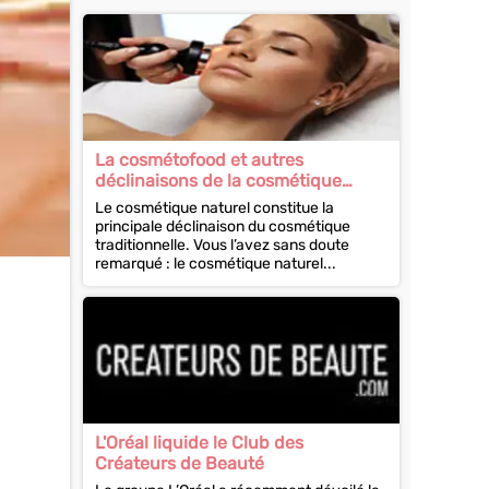
La cosmétofood et autres
déclinaisons de la cosmétique
traditionnelle
Le cosmétique naturel constitue la
principale déclinaison du cosmétique
traditionnelle. Vous l’avez sans doute
remarqué : le cosmétique naturel...
L'Oréal liquide le Club des
Créateurs de Beauté