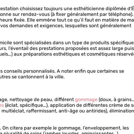
restation choisissez toujours une esthéticienne diplômée d'É
tionne sur rendez-vous (à fixer généralement par téléphone).
’heure fixée. Elle emmène tout ce qu’il faut en matière de ma
e vos demandes et exigences, lesquelles sont généralement
omicile sont spécialisées dans un type de produits spécifique
urs, l’éventail des prestations proposées est assez large puis
els…) aux préparations esthétiques et cosmétiques réservé
s conseils personnalisés. A noter enfin que certaines se
res se cantonnent à la ville.
lage, nettoyage de peau, différent
gommage
(doux, à grains…
es
(éclat, spécifique…), application de différentes crème de s
 multiéclat, raffermissant, anti-âge ou antirides), éliminatio
s. On citera par exemple le gommage, l’enveloppement, les
 la pluralité de soins (jambes lourdes, amincissantes…).