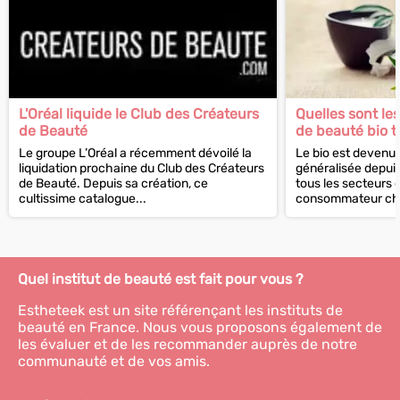
L'Oréal liquide le Club des Créateurs
Quelles sont le
de Beauté
de beauté bio 
Le groupe L’Oréal a récemment dévoilé la
Le bio est devenu
liquidation prochaine du Club des Créateurs
généralisée depui
de Beauté. Depuis sa création, ce
tous les secteurs d
cultissime catalogue...
consommateur choi
rayons dans...
Quel institut de beauté est fait pour vous ?
Estheteek est un site référençant les instituts de
beauté en France. Nous vous proposons également de
les évaluer et de les recommander auprès de notre
communauté et de vos amis.