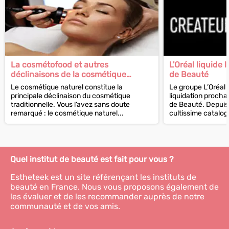
La cosmétofood et autres
L'Oréal liquide 
déclinaisons de la cosmétique
de Beauté
traditionnelle
Le cosmétique naturel constitue la
Le groupe L’Oréal
principale déclinaison du cosmétique
liquidation procha
traditionnelle. Vous l’avez sans doute
de Beauté. Depuis 
remarqué : le cosmétique naturel...
cultissime catalog
Quel institut de beauté est fait pour vous ?
Estheteek est un site référençant les instituts de
beauté en France. Nous vous proposons également de
les évaluer et de les recommander auprès de notre
communauté et de vos amis.