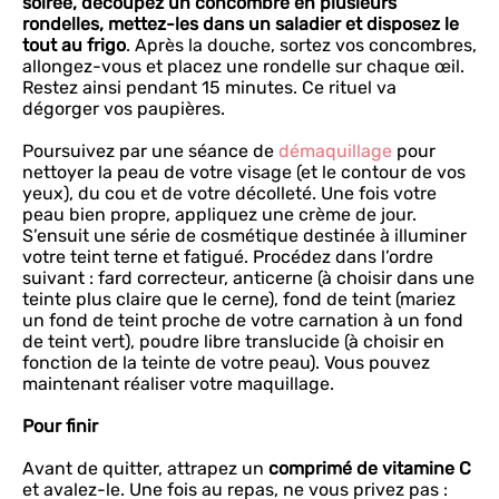
soirée, découpez un concombre en plusieurs
rondelles, mettez-les dans un saladier et disposez le
tout au frigo
. Après la douche, sortez vos concombres,
allongez-vous et placez une rondelle sur chaque œil.
Restez ainsi pendant 15 minutes. Ce rituel va
dégorger vos paupières.
Poursuivez par une séance de
démaquillage
pour
nettoyer la peau de votre visage (et le contour de vos
yeux), du cou et de votre décolleté. Une fois votre
peau bien propre, appliquez une crème de jour.
S’ensuit une série de cosmétique destinée à illuminer
votre teint terne et fatigué. Procédez dans l’ordre
suivant : fard correcteur, anticerne (à choisir dans une
teinte plus claire que le cerne), fond de teint (mariez
un fond de teint proche de votre carnation à un fond
de teint vert), poudre libre translucide (à choisir en
fonction de la teinte de votre peau). Vous pouvez
maintenant réaliser votre maquillage.
Pour finir
Avant de quitter, attrapez un
comprimé de vitamine C
et avalez-le. Une fois au repas, ne vous privez pas :