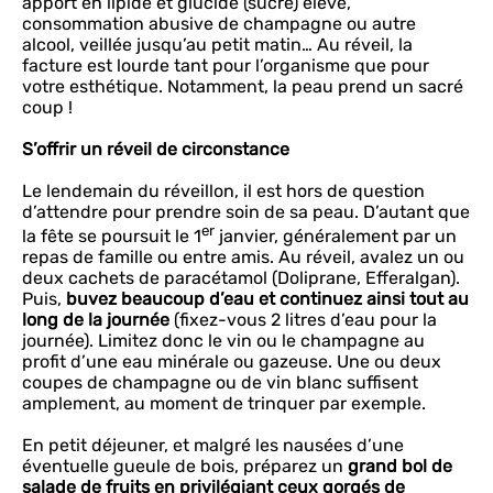
apport en lipide et glucide (sucre) élevé,
consommation abusive de champagne ou autre
alcool, veillée jusqu’au petit matin… Au réveil, la
facture est lourde tant pour l’organisme que pour
votre esthétique. Notamment, la peau prend un sacré
coup !
S’offrir un réveil de circonstance
Le lendemain du réveillon, il est hors de question
d’attendre pour prendre soin de sa peau. D’autant que
er
la fête se poursuit le 1
janvier, généralement par un
repas de famille ou entre amis. Au réveil, avalez un ou
deux cachets de paracétamol (Doliprane, Efferalgan).
Puis,
buvez beaucoup d’eau et continuez ainsi tout au
long de la journée
(fixez-vous 2 litres d’eau pour la
journée). Limitez donc le vin ou le champagne au
profit d’une eau minérale ou gazeuse. Une ou deux
coupes de champagne ou de vin blanc suffisent
amplement, au moment de trinquer par exemple.
En petit déjeuner, et malgré les nausées d’une
éventuelle gueule de bois, préparez un
grand bol de
salade de fruits en privilégiant ceux gorgés de