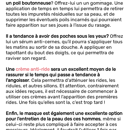
un poil boutonneuse
? Offrez-lui un un gommage. Une
application de temps en temps lui permettra de retirer
toutes les impuretés résiduelles sur sa peau, et de
supprimer les éventuels poils incarnés qui pourraient
faire apparition sur ses joues à l'issue du rasage.
Il a tendance à avoir des poches sous les yeux?
Offrez
lui un sérum anti-cernes, qu'il pourra s'appliquer tous
les matins au sortir de sa douche. A appliquer en
tapottant du bout des doigts, ce qui permettra de
raviver son regard.
Une
crème anti-ride
sera un excellent moyen de le
rassurer si le temps qui passe a tendance à
l'angoisser
. Cela permettra d'atténuer les rides, les
ridules, et autres sillons. Et attention, contrairement
aux idées reçues, il est nécessaire de commencer à
utiliser ces crèmes avant l'apparition des premières
rides. Une fois qu'elles sont la, c'est trop tard !
Enfin, le masque est également une excellente option
pour l'entretien de la peau des ces hommes
, même si
celui-ci reste plus compliqué à faire accepter à ces
messieurs. Idéalement, il faudrait l'utiliser 1 fois par