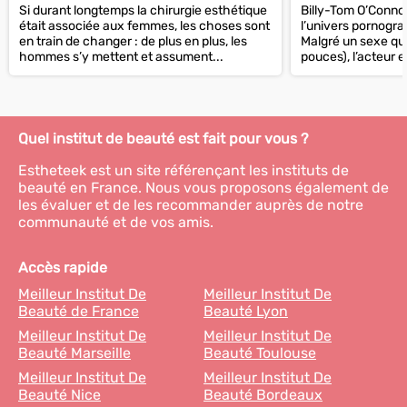
hommes
péniplastie
Si durant longtemps la chirurgie esthétique
Billy-Tom O’Connor
était associée aux femmes, les choses sont
l’univers pornogra
en train de changer : de plus en plus, les
Malgré un sexe qu
hommes s’y mettent et assument...
pouces), l’acteur en
Quel institut de beauté est fait pour vous ?
Estheteek est un site référençant les instituts de
beauté en France. Nous vous proposons également de
les évaluer et de les recommander auprès de notre
communauté et de vos amis.
Accès rapide
Meilleur Institut De
Meilleur Institut De
Beauté de France
Beauté Lyon
Meilleur Institut De
Meilleur Institut De
Beauté Marseille
Beauté Toulouse
Meilleur Institut De
Meilleur Institut De
Beauté Nice
Beauté Bordeaux